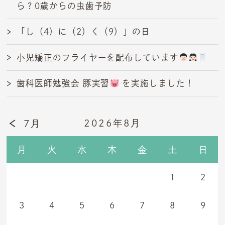
ら？0歳からの虫歯予防
「し（4）に（2）く（9）」の日
小児矯正のフライヤーを配布しています
歯科医師勉強会 豚実習
を実施しました！
2026年8月
7月
月
火
水
木
金
土
日
1
2
3
4
5
6
7
8
9